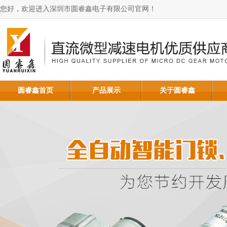
您好，欢迎进入深圳市圆睿鑫电子有限公司官网！
圆睿鑫首页
产品展示
关于圆睿鑫