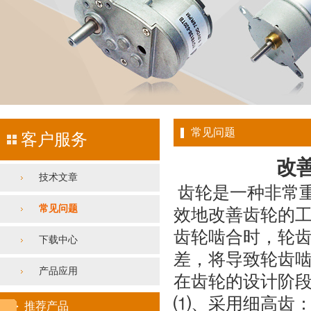
常见问题
客户服务
改
技术文章
齿轮是一种非常
常见问题
效地改善齿轮的
齿轮啮合时，轮
下载中心
差，将导致轮齿
产品应用
在齿轮的设计阶
⑴、采用细高齿
推荐产品