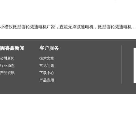
小模数微型齿轮减速电机厂家，直流无刷减速电机，微型齿轮减速电机，直线传
圆睿鑫新闻
客户服务
公司新闻
技术文章
行业动态
常见问题
产品资讯
下载中心
产品应用